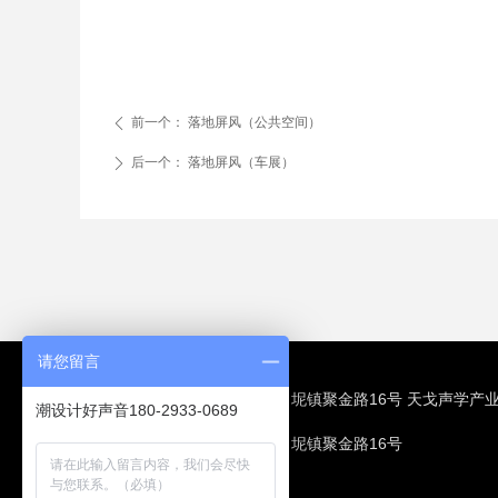
前一个：
落地屏风（公共空间）
ꄴ
后一个：
落地屏风（车展）
ꄲ
请您留言
营销中心： 佛山市三水区白坭镇聚金路16号 天戈声学产
潮设计好声音180-2933-0689
生产基地： 佛山市三水区白坭镇聚金路16号
服务热线：173-2276-9466