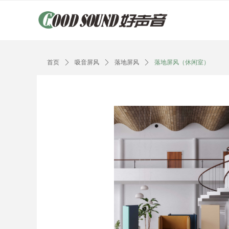
Control Render Error!ControlType:productSlideBind,StyleNam
首页
ꄲ
吸音屏风
ꄲ
落地屏风
ꄲ
落地屏风（休闲室）