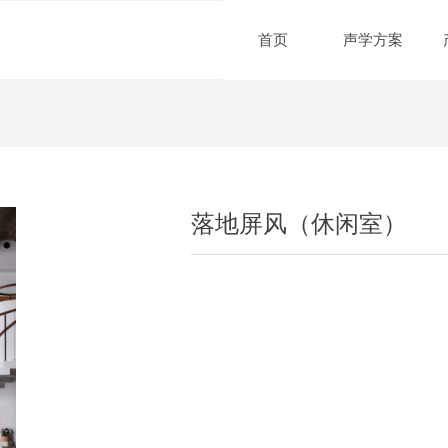
首页
声学方案
e:Style1,ColorName:Item0,Message:InitError, ControlType:productSlideBi
落地屏风（休闲室）