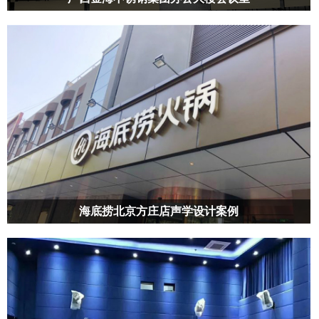
GOODSOUND好声音团队对该场所进行了声学装饰设计，天花采用吸音
穿孔铝方通结合LED灯带，有效吸音的同时装饰性大大提升，墙面采用
A级防火玻镁吸音板，另一多功能厅由于窗户面积较大，所以天花采用
吸声频谱宽的空间吸声体同样对场所的混响进行调解。
海底捞北京方庄店声学设计案例
GOODSOUND好声音平板空间吸声体是一种悬挂在顶棚具有高效吸收性
能的吸音材料。平板空间吸声体一般水平或者垂直吊挂。平板空间吸声
体面积占顶棚总面积的30%-45% 时，其材料的吸声性能是其他声学材料
吸声性能的2倍