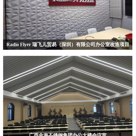
Radio Flyer 瑞飞儿贸易（深圳）有限公司办公室改造项目
GOODSOUND好声音团队承接了改公司的办公室声学改造工程；经过前
期的洽谈得知，该公司的办公室回音较大，严重影响公司日常开会、以
及客户接待时客户对公司的体验度，而且对于外资公司的审美要求都比
较时尚化，考虑全频吸声有效降低回音的同时，也考虑办公室的装饰美
观性
广西金海不锈钢集团办公大楼会议室